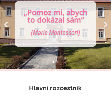
„Pomoz mi, abych
to dokázal sám“
(Marie Montessori)
Hlavní rozcestník