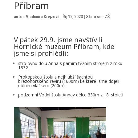
Příbram
autor:
Vladimíra Krejzová
|
Říj 12, 2023
|
Stalo se - ZŠ
V pátek 29.9. jsme navštívili
Hornické muzeum Příbram, kde
jsme si prohlédli:
strojovnu dolu Anna s parním těžním strojem z roku
1832
Prokopskou štolu s nejhlubší šachtou
březohorského revíru (1600m) ke které jsme dojeli
důlním vláčkem (260m)
podzemní Vodní štolu Annav délce 330m z 18. století