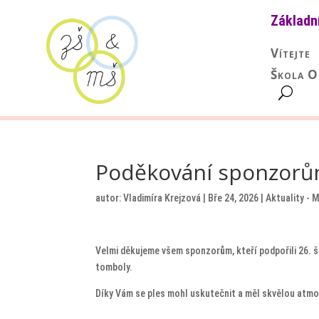
Základn
Vítejte
Škola O
Poděkování sponzor
autor:
Vladimíra Krejzová
|
Bře 24, 2026
|
Aktuality - 
Velmi děkujeme všem sponzorům, kteří podpořili 26. šk
tomboly.
Díky Vám se ples mohl uskutečnit a měl skvělou atmos