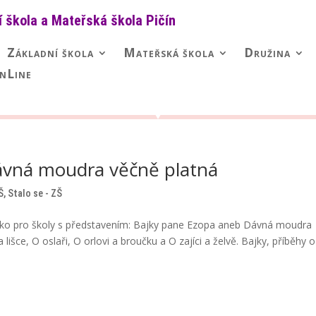
í škola a Mateřská škola Pičín
Základní škola
Mateřská škola
Družina
nLine
ávná moudra věčně platná
Š
,
Stalo se - ZŠ
élko pro školy s představením: Bajky pane Ezopa aneb Dávná moudra
 lišce, O oslaři, O orlovi a broučku a O zajíci a želvě. Bajky, příběhy o