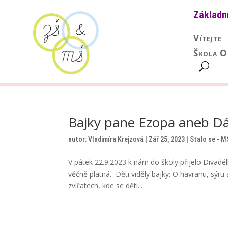
Základn
Vítejte
Škola O
Bajky pane Ezopa aneb D
autor:
Vladimíra Krejzová
|
Zář 25, 2023
|
Stalo se - M
V pátek 22.9.2023 k nám do školy přijelo Divad
věčně platná. Děti viděly bajky: O havranu, sýru a
zvířatech, kde se děti...